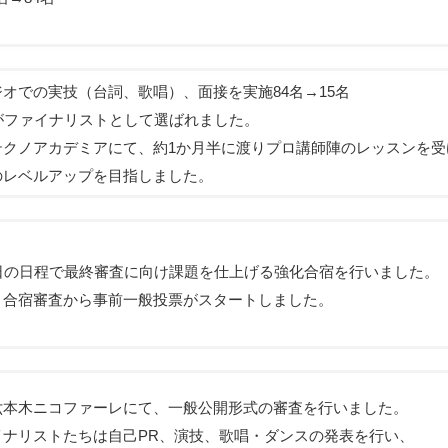
オでの実技（台詞、歌唱）、面接を実施84名→15名
名がファイナリストとして選ばれました。
テクノアカデミアにて、約1か月半に渡りプロ講師陣のレッスンを受
のレベルアップを目指しました。
3日の日程で最終審査に向け課題を仕上げる強化合宿を行いました。
、合宿審査から事前一般投票がスタートしました。
六本木ニコファーレにて、一般公開形式の審査を行いました。
イナリストたちは自己PR、演技、歌唱・ダンスの発表を行い、