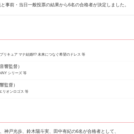
員と事前・当日一般投票の結果から6名の合格者が決定しました。
プリキュア マナ結婚!!? 未来につなぐ希望のドレス 等
音響監督）
NNY シリーズ 等
響監督）
エリオンロゴス 等
、神戸光歩、鈴木陽斗実、田中有紀の6名が合格者として、