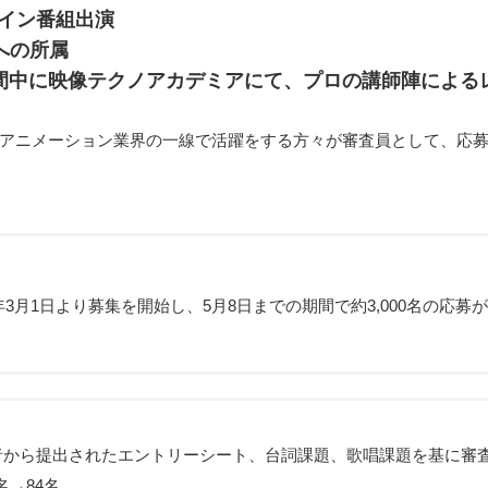
メイン番組出演
への所属
間中に映像テクノアカデミアにて、プロの講師陣による
アニメーション業界の一線で活躍をする方々が審査員として、応
6年3月1日より募集を開始し、5月8日までの期間で約3,000名の応募
者から提出されたエントリーシート、台詞課題、歌唱課題を基に審
0名→84名