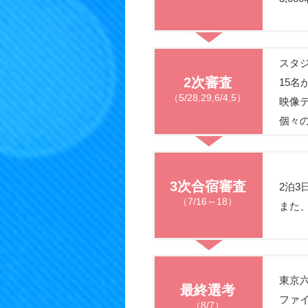
スタジ
2次審査
15
（5/28,29,6/4,5）
映像
個々
3次合宿審査
2泊
（7/16～18）
また
東京
最終選考
ファ
（8/7）