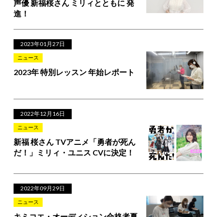
声優 新福桜さん ミリィとともに 発
進！
2023年01月27日
ニュース
2023年 特別レッスン 年始レポート
2022年12月16日
ニュース
新福 桜さん TVアニメ「勇者が死ん
だ！」ミリィ・ユニス CVに決定！
2022年09月29日
ニュース
キミコエ・オーディション合格者夏